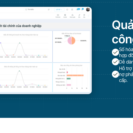
Quả
côn
Số hóa
hợp đồ
Dễ dàn
Hỗ trợ
nợ phả
cấp.