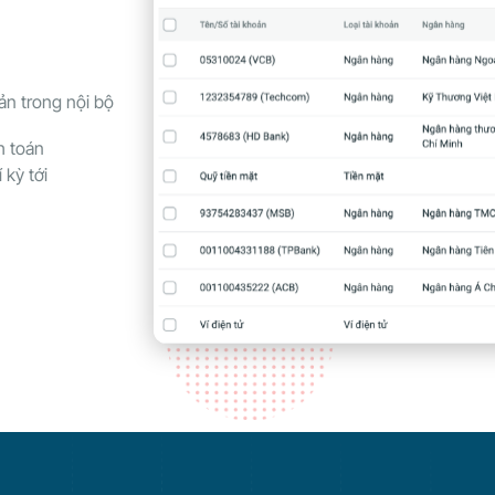
oản trong nội bộ
h toán
 kỳ tới