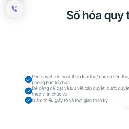
Số hóa quy 
Phê duyệt linh hoạt theo loại thu/ chi, số tiền thu
phòng ban tổ chức
Dễ dàng cài đặt và lưu vết cấp duyệt, bước duyệ
theo vị trí chức vụ
Giảm thiểu giấy tờ và thời gian trình ký