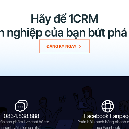
Hãy để 1CRM
h nghiệp của bạn bứt phá
ĐĂNG KÝ NGAY
0834.838.888
Facebook Fanpag
vấn sản phẩm live chat hỗ trợ
Phản hồi khách hàng nhanh 
nhanh và hiệu quả nhất
qua Facebook