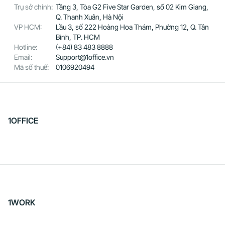
Trụ sở chính:
Tầng 3, Tòa G2 Five Star Garden, số 02 Kim Giang,
Q. Thanh Xuân, Hà Nội
VP HCM:
Lầu 3, số 222 Hoàng Hoa Thám, Phường 12, Q. Tân
Bình, TP. HCM
Hotline:
(+84) 83 483 8888
Email:
Support@1office.vn
Mã số thuế:
0106920494
1OFFICE
1WORK