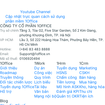
Youtube Channel
Cập nhật trực quan cách sử dụng
phần mềm 1Office
CÔNG TY CỔ PHẦN 1OFFICE
Trụ sở chính:
Tầng 3, Tòa G2, Five Star Garden, Số 2 Kim Giang,
phường Khương Đình, TP. Hà Nội
VP HCM:
Lầu 3, Số 222 Hoàng Hoa Thám, Phường Bảy Hiền, TP.
Hồ Chí Minh
Hotline:
(+84) 83 483 8888
Email:
Support@1office.vn
Mã số thuế:
0106920494
1Office
1Work
1Hrm
1Crm
Giới thiệu
Dự án
Tuyển dụng
Marketing
Roadmap
Công việc
HSNS
CSKH
Truyền thông
Quy trình
Chấm công
Bán hàng
Đối tác chiến lược
Lịch biểu
Tiền lương
Mua hàng
Tuyển dụng 1Office
Tài liệu
Mô hình ASK
Kho, hàng hóa
Hỗ trợ
Văn bản
Đánh giá KPI
Thu chi
Mạng nội bộ
Quản trị OKR
Tiện ích
Blog