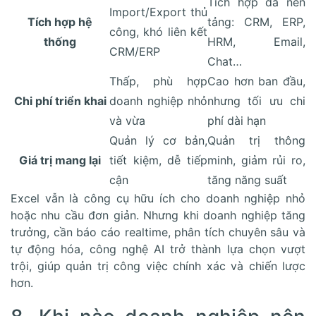
Tích hợp đa nền
Import/Export thủ
Tích hợp hệ
tảng: CRM, ERP,
công, khó liên kết
thống
HRM, Email,
CRM/ERP
Chat…
Thấp, phù hợp
Cao hơn ban đầu,
Chi phí triển khai
doanh nghiệp nhỏ
nhưng tối ưu chi
và vừa
phí dài hạn
Quản lý cơ bản,
Quản trị thông
Giá trị mang lại
tiết kiệm, dễ tiếp
minh, giảm rủi ro,
cận
tăng năng suất
Excel vẫn là công cụ hữu ích cho doanh nghiệp nhỏ
hoặc nhu cầu đơn giản. Nhưng khi doanh nghiệp tăng
trưởng, cần báo cáo realtime, phân tích chuyên sâu và
tự động hóa, công nghệ AI trở thành lựa chọn vượt
trội, giúp quản trị công việc chính xác và chiến lược
hơn.