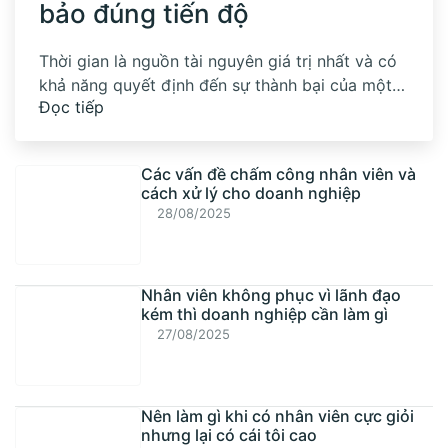
bảo đúng tiến độ
Thời gian là nguồn tài nguyên giá trị nhất và có
khả năng quyết định đến sự thành bại của một
Đọc tiếp
dự án. Làm thế nào để quản lý thời gian dự án
hiệu quả, đảm bảo đúng tiến độ đề ra luôn là thử
thách lớn đối với các nhà quản trị. Trên thực
Các vấn đề chấm công nhân viên và
cách xử lý cho doanh nghiệp
28/08/2025
Nhân viên không phục vì lãnh đạo
kém thì doanh nghiệp cần làm gì
27/08/2025
Nên làm gì khi có nhân viên cực giỏi
nhưng lại có cái tôi cao