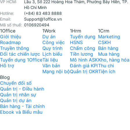
VP HCM:
Lầu 3, Số 222 Hoàng Hoa Thám, Phường Bảy Hiền, TP.
Hồ Chí Minh
Hotline:
(+84) 83 483 8888
Email:
Support@1office.vn
Mã số thuế:
0106920494
1Office
1Work
1Hrm
1Crm
Giới thiệu
Dự án
Tuyển dụng
Marketing
Roadmap
Công việc
HSNS
CSKH
Truyền thông
Quy trình
Chấm công
Bán hàng
Đối tác chiến lược
Lịch biểu
Tiền lương
Mua hàng
Tuyển dụng 1Office
Tài liệu
Mô hình ASK
Kho, hàng hóa
Hỗ trợ
Văn bản
Đánh giá KPI
Thu chi
Mạng nội bộ
Quản trị OKR
Tiện ích
Blog
Chuyển đổi số
Quản trị - Điều hành
Quản trị nhân sự
Quản trị dự án
Bán hàng - Tài chính
Ebook và Biểu mẫu